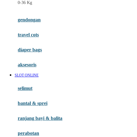
0-36 Kg
Fisher Price
Flipper
gendongan
Friends Of Sally
travel cots
G
diaper bags
Gb
Geko
aksesoris
Graco
SLOT ONLINE
Gund
selimut
H
bantal & sprei
Habbie
Haenim
ranjang bayi & balita
Happy Horse
perabotan