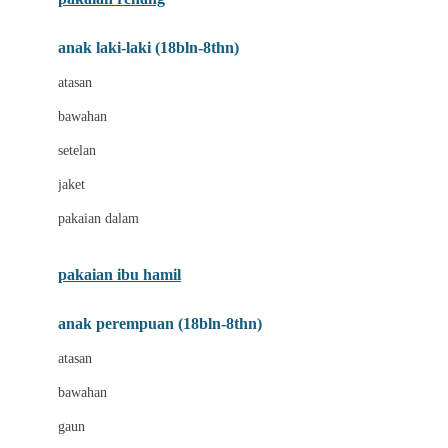
Bumkins
anak laki-laki (18bln-8thn)
C
atasan
Cetaphil
bawahan
Chicco
setelan
Childlife
jaket
Clevamama
pakaian dalam
Cocolatte
Cottonseeds
pakaian ibu hamil
Cozy N Safe
anak perempuan (18bln-8thn)
Crane
atasan
Cybex
bawahan
D
gaun
Dae Organics