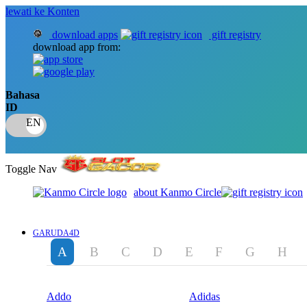
lewati ke Konten
download apps
gift registry
download app from:
Bahasa
ID
Toggle Nav
about Kanmo Circle
GARUDA4D
A
B
C
D
E
F
G
H
Addo
Adidas