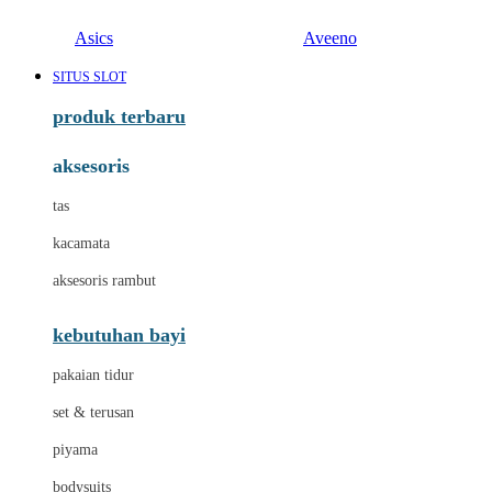
Asics
Aveeno
SITUS SLOT
produk terbaru
aksesoris
tas
kacamata
aksesoris rambut
kebutuhan bayi
pakaian tidur
set & terusan
piyama
bodysuits