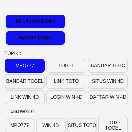
PELAJARI DISINI
MASUK DISINI
TOPIK :
MPO777
TOGEL
BANDAR TOTO
BANDAR TOGEL
LINK TOTO
SITUS WIN 4D
LINK WIN 4D
LOGIN WIN 4D
DAFTAR WIN 4D
Lihat Panduan
TOTO
MPO777
WIN 4D
SITUS TOTO
TOGEL