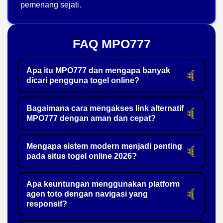
pemenang sejati.
FAQ MPO777
Apa itu MPO777 dan mengapa banyak
dicari pengguna togel online?
Bagaimana cara mengakses link alternatif
MPO777 dengan aman dan cepat?
Mengapa sistem modern menjadi penting
pada situs togel online 2026?
Apa keuntungan menggunakan platform
agen toto dengan navigasi yang
responsif?