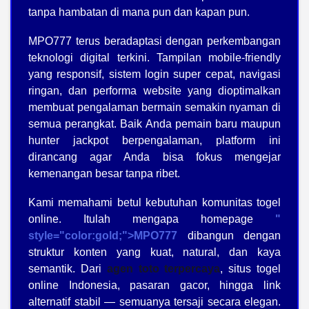
tanpa hambatan di mana pun dan kapan pun.
MPO777 terus beradaptasi dengan perkembangan
teknologi digital terkini. Tampilan mobile-friendly
yang responsif, sistem login super cepat, navigasi
ringan, dan performa website yang dioptimalkan
membuat pengalaman bermain semakin nyaman di
semua perangkat. Baik Anda pemain baru maupun
hunter jackpot berpengalaman, platform ini
dirancang agar Anda bisa fokus mengejar
kemenangan besar tanpa ribet.
Kami memahami betul kebutuhan komunitas togel
online. Itulah mengapa homepage
"
style="color:gold;">MPO777
dibangun dengan
struktur konten yang kuat, natural, dan kaya
semantik. Dari
agen toto terpercaya
, situs togel
online Indonesia, pasaran gacor, hingga link
alternatif stabil — semuanya tersaji secara elegan.