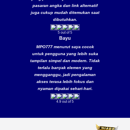
pasaran angka dan link alternatif
juga cukup mudah ditemukan saat
dibutuhkan.
5 out of 5
Bayu
MPO777 menurut saya cocok
untuk pengguna yang lebih suka
tampilan simpel dan modern. Tidak
terlalu banyak elemen yang
mengganggu, jadi pengalaman
akses terasa lebih fokus dan
nyaman dipakai sehari-hari.
4.9 out of 5