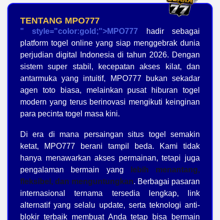
TENTANG MPO777
" style="color:gold;">MPO777
hadir sebagai
platform togel online yang siap menggebrak dunia
perjudian digital Indonesia di tahun 2026. Dengan
sistem super stabil, kecepatan akses kilat, dan
antarmuka yang intuitif, MPO777 bukan sekadar
agen toto biasa, melainkan pusat hiburan togel
modern yang terus berinovasi mengikuti keinginan
para pecinta togel masa kini.
Di era di mana persaingan situs togel semakin
ketat, MPO777 berani tampil beda. Kami tidak
hanya menawarkan akses permainan, tetapi juga
pengalaman bermain yang
lebih menantang,
fleksibel, dan menguntungkan
. Berbagai pasaran
internasional ternama tersedia lengkap, link
alternatif yang selalu update, serta teknologi anti-
blokir terbaik membuat Anda tetap bisa bermain