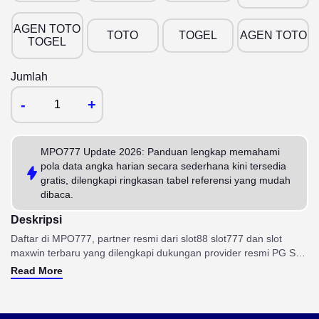
AGEN TOTO
TOTO
TOGEL
AGEN TOTO
TOGEL
Jumlah
-
+
MPO777 Update 2026:
Panduan lengkap
memahami
pola data angka harian secara sederhana
kini tersedia
gratis, dilengkapi ringkasan tabel referensi yang mudah
dibaca.
Deskripsi
Daftar di MPO777, partner resmi dari slot88 slot777 dan slot
maxwin terbaru yang dilengkapi dukungan provider resmi PG Soft
mahjong ways 1 yang memudahkan member mendapatkan
Read More
scatter hitam dan jp maxwin.